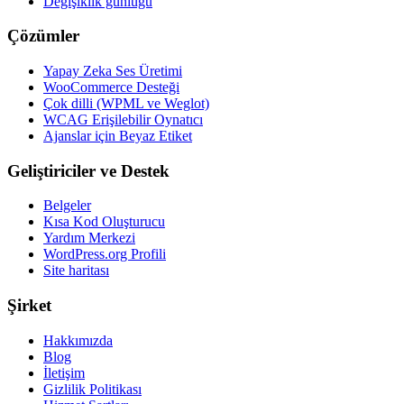
Değişiklik günlüğü
Çözümler
Yapay Zeka Ses Üretimi
WooCommerce Desteği
Çok dilli (WPML ve Weglot)
WCAG Erişilebilir Oynatıcı
Ajanslar için Beyaz Etiket
Geliştiriciler ve Destek
Belgeler
Kısa Kod Oluşturucu
Yardım Merkezi
WordPress.org Profili
Site haritası
Şirket
Hakkımızda
Blog
İletişim
Gizlilik Politikası