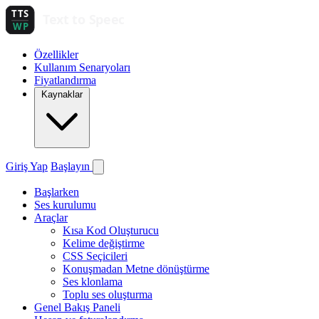
Özellikler
Kullanım Senaryoları
Fiyatlandırma
Kaynaklar
Giriş Yap
Başlayın
Başlarken
Ses kurulumu
Araçlar
Kısa Kod Oluşturucu
Kelime değiştirme
CSS Seçicileri
Konuşmadan Metne dönüştürme
Ses klonlama
Toplu ses oluşturma
Genel Bakış Paneli