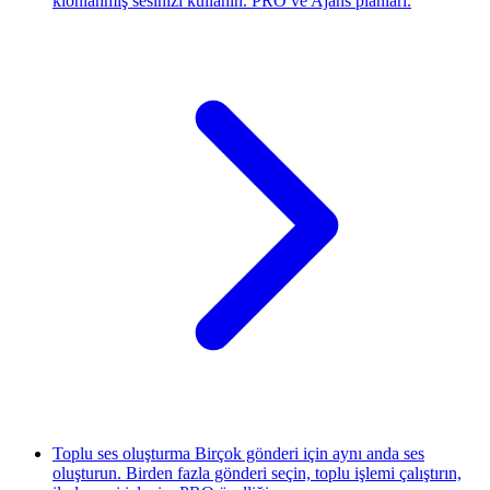
klonlanmış sesinizi kullanın. PRO ve Ajans planları.
Toplu ses oluşturma
Birçok gönderi için aynı anda ses
oluşturun. Birden fazla gönderi seçin, toplu işlemi çalıştırın,