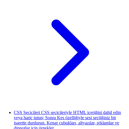
CSS Seçicileri
CSS seçicileriyle HTML içeriğini dahil edin
veya hariç tutun; Sonra Kes özelliğiyle sesi seçtiğiniz bir
işarette durdurun. Kenar çubukları, altyazılar, reklamlar ve
dipnotlar için örnekler.