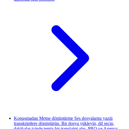
Konuşmadan Metne dönüştürme
Ses dosyalarını yazılı
transkriptlere dönüştürün. Bir dosya yükleyin, dil seçin,
dakikalar içinde temiz bir transkript alın. PRO ve Agency