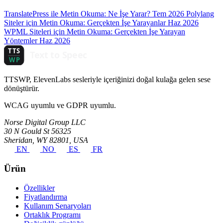
TranslatePress ile Metin Okuma: Ne İşe Yarar?
Tem 2026
Polylang
Siteler için Metin Okuma: Gerçekten İşe Yarayanlar
Haz 2026
WPML Siteleri için Metin Okuma: Gerçekten İşe Yarayan
Yöntemler
Haz 2026
TTSWP, ElevenLabs sesleriyle içeriğinizi doğal kulağa gelen sese
dönüştürür.
WCAG uyumlu ve GDPR uyumlu.
Norse Digital Group LLC
30 N Gould St 56325
Sheridan, WY 82801, USA
EN
NO
ES
FR
Ürün
Özellikler
Fiyatlandırma
Kullanım Senaryoları
Ortaklık Programı