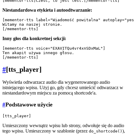
Niestandardowa etykieta i autoodtwarzanie:
[mementor-tts label="Wiadomość powitalna" autoplay="yes
Witamy na naszej stronie.

Inny głos dla konkretnej sekcji:
[mementor-tts voice="EXAVITQu4vr4xnSDxMaL"]

Ten akapit używa innego głosu.

#
[tts_player]
Wyświetla odtwarzacz audio dla wygenerowanego audio
istniejącego wpisu. Użyj go, gdy chcesz umieścić odtwarzacz w
niestandardowym miejscu za pomocą shortcode'a.
#
Podstawowe użycie
Umieszczony wewnątrz wpisu lub strony, odwołuje się do audio
tego wpisu. Umieszczony w szablonie (przez
),
do_shortcode()