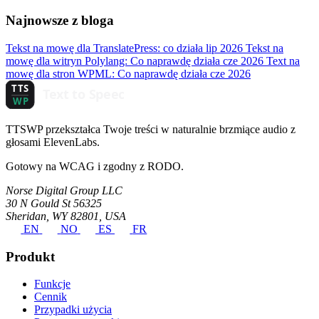
Najnowsze z bloga
Tekst na mowę dla TranslatePress: co działa
lip 2026
Tekst na
mowę dla witryn Polylang: Co naprawdę działa
cze 2026
Text na
mowę dla stron WPML: Co naprawdę działa
cze 2026
TTSWP przekształca Twoje treści w naturalnie brzmiące audio z
głosami ElevenLabs.
Gotowy na WCAG i zgodny z RODO.
Norse Digital Group LLC
30 N Gould St 56325
Sheridan, WY 82801, USA
EN
NO
ES
FR
Produkt
Funkcje
Cennik
Przypadki użycia