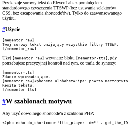
Przekazuje surowy tekst do ElevenLabs z pominięciem
standardowego czyszczenia TTSWP (bez usuwania selektorów
CSS, bez escapowania shortcode'ów). Tylko do zaawansowanego
użytku.
#
Użycie
[mementor_raw]

Twój surowy tekst omijający wszystkie filtry TTSWP.

Użyj
wewnątrz bloku
, gdy
[mementor_raw]
[mementor-tts]
potrzebujesz precyzyjnej kontroli nad tym, co trafia do syntezy:
[mementor-tts]

Zdanie wprowadzające.

[mementor_raw]<phoneme alphabet="ipa" ph="təˈmeɪtoʊ">to
Reszta tekstu.

#
W szablonach motywu
Aby użyć dowolnego shortcode'a z szablonu PHP: