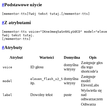
#
Podstawowe użycie
#
Z atrybutami
[mementor-tts voice="IKne3meq5aSn9XLyUdCD" model="eleve
Twój tekst tutaj.

#
Atrybuty
Atrybut
Wartości
Domyślna
Opis
Zastępuje głos
domyślna
ID głosu
dla tego
voice
witryny
shortcode'a
Zastępuje
domyślna
eleven_flash_v2_5
model
model
itp.
witryny
ElevenLabs
Wyświetla się
Dowolny tekst
puste
nad
label
odtwarzaczem
Odtwarza