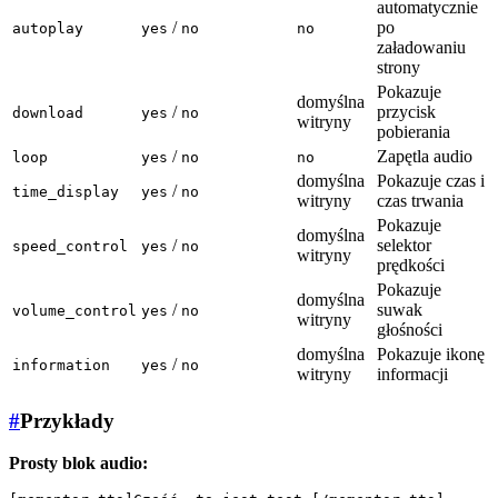
automatycznie
/
po
autoplay
yes
no
no
załadowaniu
strony
Pokazuje
domyślna
/
przycisk
download
yes
no
witryny
pobierania
/
Zapętla audio
loop
yes
no
no
domyślna
Pokazuje czas i
/
time_display
yes
no
witryny
czas trwania
Pokazuje
domyślna
/
selektor
speed_control
yes
no
witryny
prędkości
Pokazuje
domyślna
/
suwak
volume_control
yes
no
witryny
głośności
domyślna
Pokazuje ikonę
/
information
yes
no
witryny
informacji
#
Przykłady
Prosty blok audio: