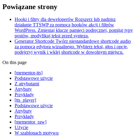
Powiązane strony
Hooki i filtry dla deweloperów
Rozszerz lub nadpisz
działanie TTSWP za pomocą hooków akcji i filtrów
WordPress. Zmieniaj klucze pamięci podręcznej, pomijaj typy
postów, modyfikuj tekst przed syntezą.
Generator Shortcode
Twórz niestandardowe shortcode audio
za pomocą edytora wizualnego. Wybierz tekst, głos i opcje,
podejrzyj wynik i wklej shortcode w dowolnym miejscu.
On this page
[mementor-tts]
Podstawowe użycie
Z atrybutami
Atrybuty
Przykłady
[tts_player]
Podstawowe użycie
Atrybuty
Przykłady
[mementor_raw]
Użycie
W szablonach motywu