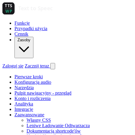
Funkcje
Przypadki użycia
Cennik
Zasoby
Zaloguj się
Zacznij teraz
Pierwsze kroki
Konfiguracja audio
Narzędzia
Pulpit nawigacyjny - przegląd
Konto i rozliczenia
Analityka
Integracje
Zaawansowane
Własny CSS
Leniwe Ładowanie Odtwarzacza
Dokumentacja shortcode'ów