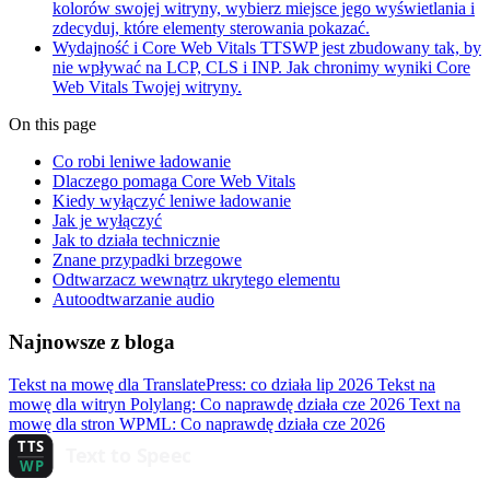
kolorów swojej witryny, wybierz miejsce jego wyświetlania i
zdecyduj, które elementy sterowania pokazać.
Wydajność i Core Web Vitals
TTSWP jest zbudowany tak, by
nie wpływać na LCP, CLS i INP. Jak chronimy wyniki Core
Web Vitals Twojej witryny.
On this page
Co robi leniwe ładowanie
Dlaczego pomaga Core Web Vitals
Kiedy wyłączyć leniwe ładowanie
Jak je wyłączyć
Jak to działa technicznie
Znane przypadki brzegowe
Odtwarzacz wewnątrz ukrytego elementu
Autoodtwarzanie audio
Najnowsze z bloga
Tekst na mowę dla TranslatePress: co działa
lip 2026
Tekst na
mowę dla witryn Polylang: Co naprawdę działa
cze 2026
Text na
mowę dla stron WPML: Co naprawdę działa
cze 2026