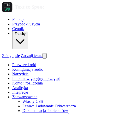
Funkcje
Przypadki użycia
Cennik
Zasoby
Zaloguj się
Zacznij teraz
Pierwsze kroki
Konfiguracja audio
Narzędzia
Pulpit nawigacyjny - przegląd
Konto i rozliczenia
Analityka
Integracje
Zaawansowane
Własny CSS
Leniwe Ładowanie Odtwarzacza
Dokumentacja shortcode'ów