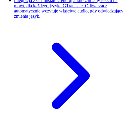
Integracja z GTranslate
Generuj audio zamiany tekstu na
mowę dla każdego języka GTranslate. Odtwarzacz
automatycznie wczytuje właściwe audio, gdy odwiedzający
zmienia język.