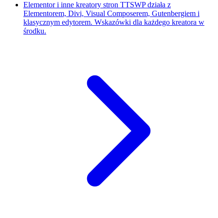
Elementor i inne kreatory stron
TTSWP działa z
Elementorem, Divi, Visual Composerem, Gutenbergiem i
klasycznym edytorem. Wskazówki dla każdego kreatora w
środku.