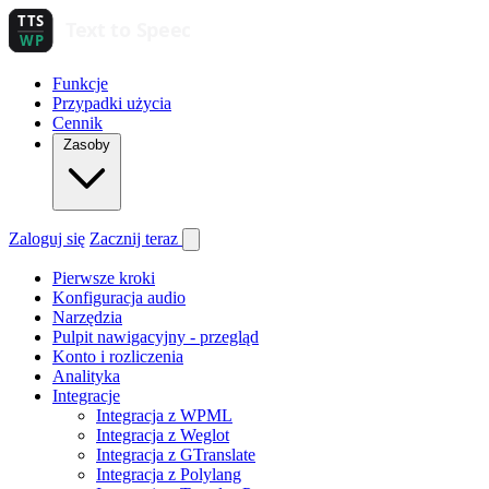
Funkcje
Przypadki użycia
Cennik
Zasoby
Zaloguj się
Zacznij teraz
Pierwsze kroki
Konfiguracja audio
Narzędzia
Pulpit nawigacyjny - przegląd
Konto i rozliczenia
Analityka
Integracje
Integracja z WPML
Integracja z Weglot
Integracja z GTranslate
Integracja z Polylang