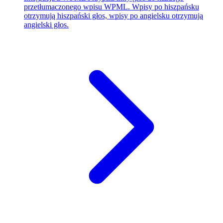
przetłumaczonego wpisu WPML. Wpisy po hiszpańsku
otrzymują hiszpański głos, wpisy po angielsku otrzymują
angielski głos.