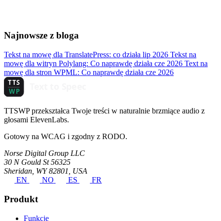
Najnowsze z bloga
Tekst na mowę dla TranslatePress: co działa
lip 2026
Tekst na
mowę dla witryn Polylang: Co naprawdę działa
cze 2026
Text na
mowę dla stron WPML: Co naprawdę działa
cze 2026
TTSWP przekształca Twoje treści w naturalnie brzmiące audio z
głosami ElevenLabs.
Gotowy na WCAG i zgodny z RODO.
Norse Digital Group LLC
30 N Gould St 56325
Sheridan, WY 82801, USA
EN
NO
ES
FR
Produkt
Funkcje