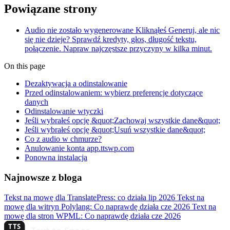
Powiązane strony
Audio nie zostało wygenerowane
Kliknąłeś Generuj, ale nic
się nie dzieje? Sprawdź kredyty, głos, długość tekstu,
połączenie. Napraw najczęstsze przyczyny w kilka minut.
On this page
Dezaktywacja a odinstalowanie
Przed odinstalowaniem: wybierz preferencje dotyczące
danych
Odinstalowanie wtyczki
Jeśli wybrałeś opcję &quot;Zachowaj wszystkie dane&quot;
Jeśli wybrałeś opcję &quot;Usuń wszystkie dane&quot;
Co z audio w chmurze?
Anulowanie konta app.ttswp.com
Ponowna instalacja
Najnowsze z bloga
Tekst na mowę dla TranslatePress: co działa
lip 2026
Tekst na
mowę dla witryn Polylang: Co naprawdę działa
cze 2026
Text na
mowę dla stron WPML: Co naprawdę działa
cze 2026