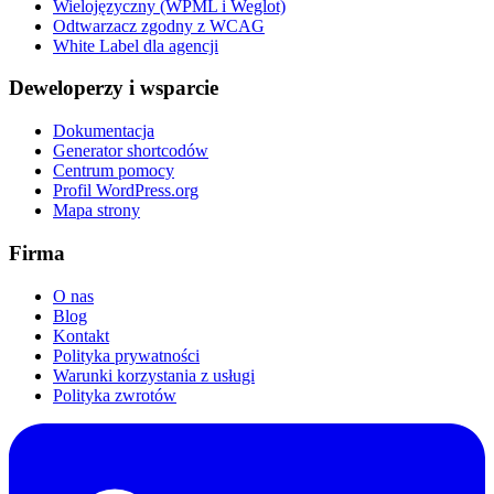
Wielojęzyczny (WPML i Weglot)
Odtwarzacz zgodny z WCAG
White Label dla agencji
Deweloperzy i wsparcie
Dokumentacja
Generator shortcodów
Centrum pomocy
Profil WordPress.org
Mapa strony
Firma
O nas
Blog
Kontakt
Polityka prywatności
Warunki korzystania z usługi
Polityka zwrotów