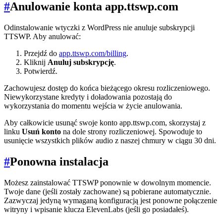
#
Anulowanie konta app.ttswp.com
Odinstalowanie wtyczki z WordPress nie anuluje subskrypcji
TTSWP. Aby anulować:
Przejdź do
app.ttswp.com/billing
.
Kliknij
Anuluj subskrypcję
.
Potwierdź.
Zachowujesz dostęp do końca bieżącego okresu rozliczeniowego.
Niewykorzystane kredyty i doładowania pozostają do
wykorzystania do momentu wejścia w życie anulowania.
Aby całkowicie usunąć swoje konto app.ttswp.com, skorzystaj z
linku
Usuń konto
na dole strony rozliczeniowej. Spowoduje to
usunięcie wszystkich plików audio z naszej chmury w ciągu 30 dni.
#
Ponowna instalacja
Możesz zainstalować TTSWP ponownie w dowolnym momencie.
Twoje dane (jeśli zostały zachowane) są pobierane automatycznie.
Zazwyczaj jedyną wymaganą konfiguracją jest ponowne połączenie
witryny i wpisanie klucza ElevenLabs (jeśli go posiadałeś).