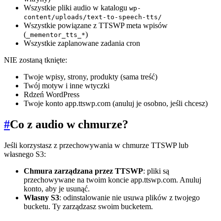
Wszystkie pliki audio w katalogu
wp-
content/uploads/text-to-speech-tts/
Wszystkie powiązane z TTSWP meta wpisów
(
)
_mementor_tts_*
Wszystkie zaplanowane zadania cron
NIE zostaną tknięte:
Twoje wpisy, strony, produkty (sama treść)
Twój motyw i inne wtyczki
Rdzeń WordPress
Twoje konto app.ttswp.com (anuluj je osobno, jeśli chcesz)
#
Co z audio w chmurze?
Jeśli korzystasz z przechowywania w chmurze TTSWP lub
własnego S3:
Chmura zarządzana przez TTSWP
: pliki są
przechowywane na twoim koncie app.ttswp.com. Anuluj
konto, aby je usunąć.
Własny S3
: odinstalowanie nie usuwa plików z twojego
bucketu. Ty zarządzasz swoim bucketem.