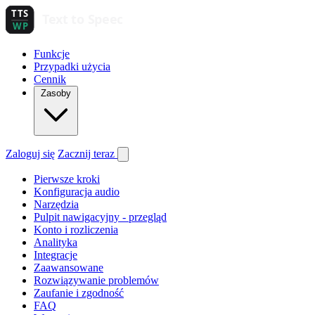
Funkcje
Przypadki użycia
Cennik
Zasoby
Zaloguj się
Zacznij teraz
Pierwsze kroki
Konfiguracja audio
Narzędzia
Pulpit nawigacyjny - przegląd
Konto i rozliczenia
Analityka
Integracje
Zaawansowane
Rozwiązywanie problemów
Zaufanie i zgodność
FAQ