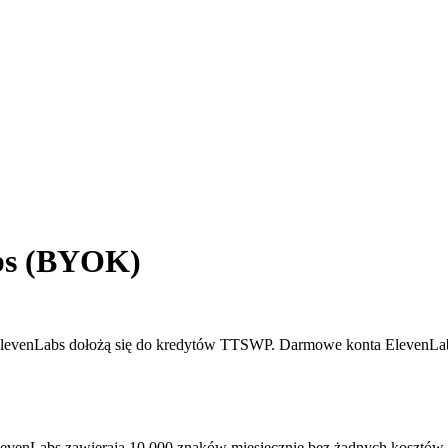
abs (BYOK)
ElevenLabs dołożą się do kredytów TTSWP. Darmowe konta ElevenLabs 
evenLabs zawierają 10 000 znaków miesięcznie bez żadnych kosztów