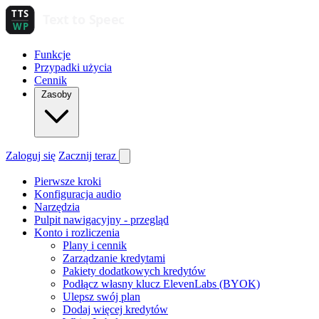
Funkcje
Przypadki użycia
Cennik
Zasoby
Zaloguj się
Zacznij teraz
Pierwsze kroki
Konfiguracja audio
Narzędzia
Pulpit nawigacyjny - przegląd
Konto i rozliczenia
Plany i cennik
Zarządzanie kredytami
Pakiety dodatkowych kredytów
Podłącz własny klucz ElevenLabs (BYOK)
Ulepsz swój plan
Dodaj więcej kredytów