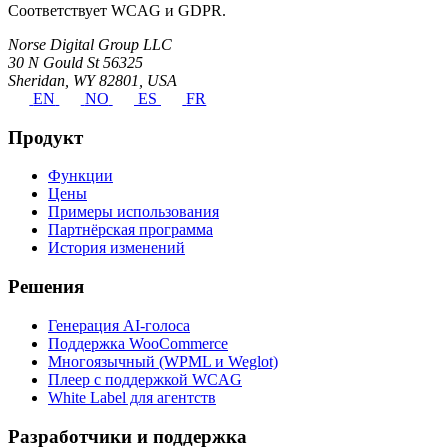
Соответствует WCAG и GDPR.
Norse Digital Group LLC
30 N Gould St 56325
Sheridan, WY 82801, USA
EN
NO
ES
FR
Продукт
Функции
Цены
Примеры использования
Партнёрская программа
История изменений
Решения
Генерация AI-голоса
Поддержка WooCommerce
Многоязычный (WPML и Weglot)
Плеер с поддержкой WCAG
White Label для агентств
Разработчики и поддержка