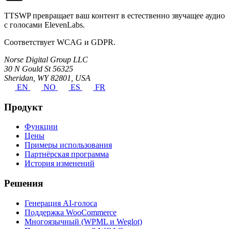
TTSWP превращает ваш контент в естественно звучащее аудио
с голосами ElevenLabs.
Соответствует WCAG и GDPR.
Norse Digital Group LLC
30 N Gould St 56325
Sheridan, WY 82801, USA
EN
NO
ES
FR
Продукт
Функции
Цены
Примеры использования
Партнёрская программа
История изменений
Решения
Генерация AI-голоса
Поддержка WooCommerce
Многоязычный (WPML и Weglot)