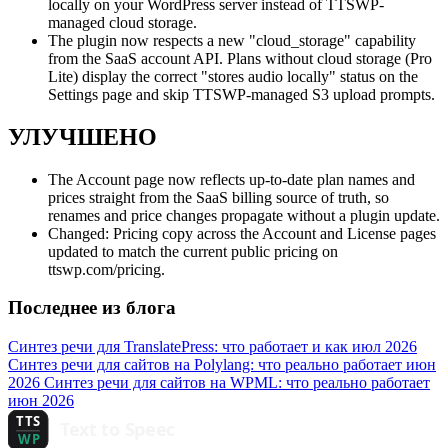
locally on your WordPress server instead of TTSWP-
managed cloud storage.
The plugin now respects a new "cloud_storage" capability
from the SaaS account API. Plans without cloud storage (Pro
Lite) display the correct "stores audio locally" status on the
Settings page and skip TTSWP-managed S3 upload prompts.
УЛУЧШЕНО
The Account page now reflects up-to-date plan names and
prices straight from the SaaS billing source of truth, so
renames and price changes propagate without a plugin update.
Changed: Pricing copy across the Account and License pages
updated to match the current public pricing on
ttswp.com/pricing.
Последнее из блога
Синтез речи для TranslatePress: что работает и как
июл 2026
Синтез речи для сайтов на Polylang: что реально работает
июн
2026
Синтез речи для сайтов на WPML: что реально работает
июн 2026