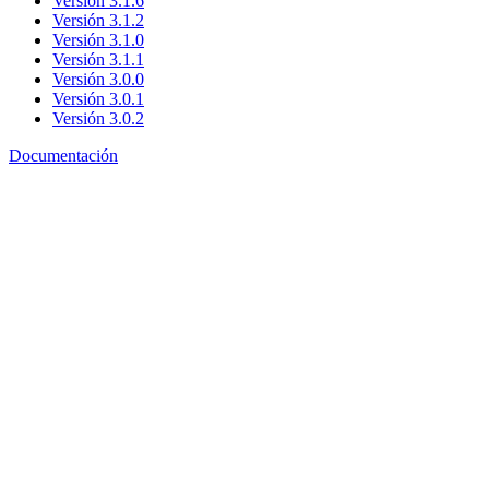
Versión 3.1.6
Versión 3.1.2
Versión 3.1.0
Versión 3.1.1
Versión 3.0.0
Versión 3.0.1
Versión 3.0.2
Documentación