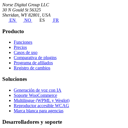
Norse Digital Group LLC
30 N Gould St 56325
Sheridan, WY 82801, USA
EN
NO
ES
FR
Producto
Funciones
Precios
Casos de uso
Comparativa de plugins
Programa de afiliados
Registro de cambios
Soluciones
Generación de voz con IA
Soporte WooCommerce
Multilingue (WPML y Weglot)
Reproductor accesible WCAG
Marca blanca para agencias
Desarrolladores y soporte